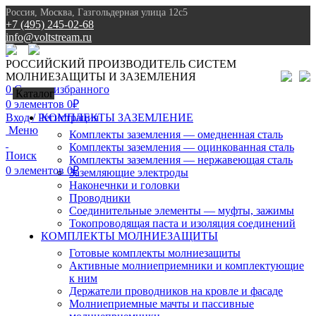
Россия, Москва, Газгольдерная улица 12с5
+7 (495) 245-02-68
info@voltstream.ru
8 (495) 245-02-68
РОССИЙСКИЙ ПРОИЗВОДИТЕЛЬ СИСТЕМ
МОЛНИЕЗАЩИТЫ И ЗАЗЕМЛЕНИЯ
0
Список избранного
Каталог
0
элементов
0
₽
Вход / Регистрация
КОМПЛЕКТЫ ЗАЗЕМЛЕНИЕ
Меню
Комплекты заземления — омедненная сталь
Комплекты заземления — оцинкованная сталь
Поиск
Комплекты заземления — нержавеющая сталь
0
элементов
0
₽
Заземляющие электроды
Наконечнки и головки
Проводники
Соединительные элементы — муфты, зажимы
Токопроводящая паста и изоляция соединений
КОМПЛЕКТЫ МОЛНИЕЗАЩИТЫ
Готовые комплекты молниезащиты
Активные молниеприемники и комплектующие
к ним
Держатели проводников на кровле и фасаде
Молниеприемные мачты и пассивные