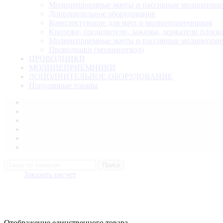
Молниеприемные мачты и пассивные молниепри
Дополнительное оборудование
Комплектующие для мачт и молниеприемников
Крепежи, соединители, зажимы, держатели плоск
Молниеприемные мачты и пассивные молниепри
Проводники (молниеотвод)
ПРОВОДНИКИ
МОЛНИЕПРИЕМНИКИ
ДОПОЛНИТЕЛЬНОЕ ОБОРУДОВАНИЕ
Популярные товары
Поиск
Заказать расчет
Отображение единственного товара