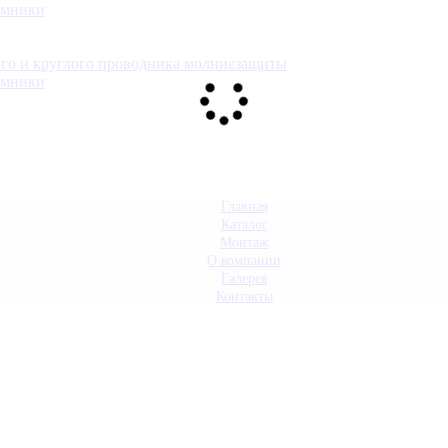
емники
ого и круглого проводника молниезащиты
емники
Главная
Каталог
Монтаж
О компании
Галерея
Контакты