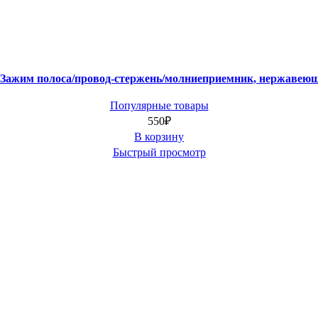
 Зажим полоса/провод-стержень/молниеприемник, нержавеющ
Популярные товары
550
₽
В корзину
Быстрый просмотр