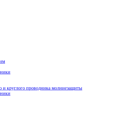
ним
мники
го и круглого проводника молниезащиты
мники