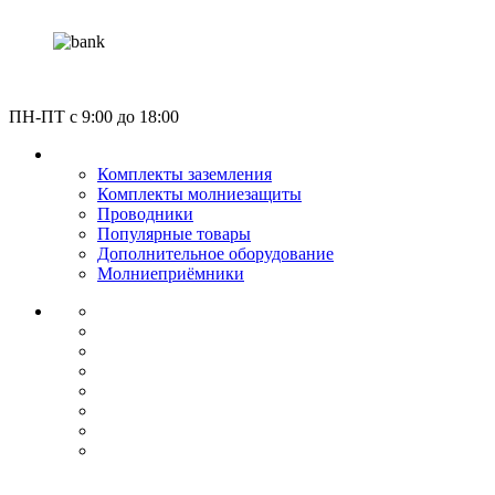
Россия, Москва, Газгольдерная улица 12с5
ПН-ПТ c 9:00 до 18:00
КАТАЛОГ
Комплекты заземления
Комплекты молниезащиты
Проводники
Популярные товары
Дополнительное оборудование
Молниеприёмники
О КОМПАНИИ
СЕРТИФИКАТЫ
НОРМАТИВЫ
НАШИ ПАРТНЕРЫ
НОВОСТИ
ОПЛАТА И ДОСТАВКА
УСЛУГИ МОНТАЖА
КОНТАКТЫ
Звонок по России бесплатный