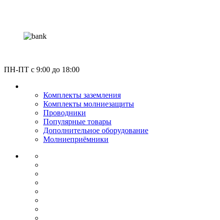
Россия, Москва, Газгольдерная улица 12с5
ПН-ПТ c 9:00 до 18:00
КАТАЛОГ
Комплекты заземления
Комплекты молниезащиты
Проводники
Популярные товары
Дополнительное оборудование
Молниеприёмники
О КОМПАНИИ
СЕРТИФИКАТЫ
НОРМАТИВЫ
НАШИ ПАРТНЕРЫ
НОВОСТИ
ОПЛАТА И ДОСТАВКА
УСЛУГИ МОНТАЖА
КОНТАКТЫ