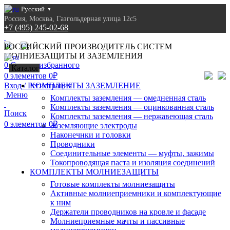
Русский
▼
Россия, Москва, Газгольдерная улица 12с5
+7 (495) 245-02-68
info@voltstream.ru
РОССИЙСКИЙ ПРОИЗВОДИТЕЛЬ СИСТЕМ
МОЛНИЕЗАЩИТЫ И ЗАЗЕМЛЕНИЯ
Русский
▼
0
Список избранного
8 (495) 245-02-68
Каталог
0
элементов
0
₽
Вход / Регистрация
КОМПЛЕКТЫ ЗАЗЕМЛЕНИЕ
Меню
Комплекты заземления — омедненная сталь
Комплекты заземления — оцинкованная сталь
Поиск
Комплекты заземления — нержавеющая сталь
0
элементов
0
₽
Заземляющие электроды
Наконечнки и головки
Проводники
Соединительные элементы — муфты, зажимы
Токопроводящая паста и изоляция соединений
КОМПЛЕКТЫ МОЛНИЕЗАЩИТЫ
Готовые комплекты молниезащиты
Активные молниеприемники и комплектующие
к ним
Держатели проводников на кровле и фасаде
Молниеприемные мачты и пассивные