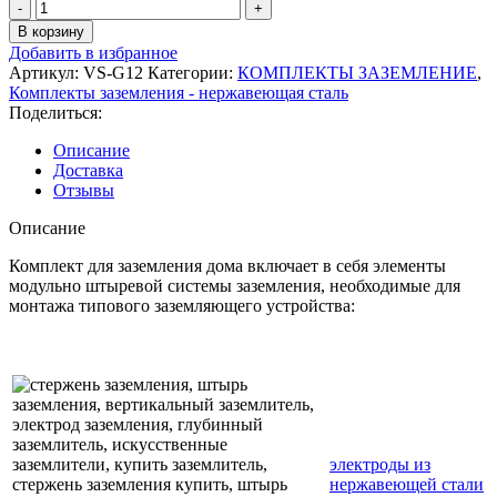
Количество
товара
В корзину
VS-
Добавить в избранное
G12
Артикул:
VS-G12
Категории:
КОМПЛЕКТЫ ЗАЗЕМЛЕНИЕ
,
Комплект
Комплекты заземления - нержавеющая сталь
заземления
Поделиться:
из
нержавеющей
Описание
стали
Доставка
(12
Отзывы
м),
VS-
Описание
G12
(в
Комплект для заземления дома включает в себя элементы
упаковке)
модульно штыревой системы заземления, необходимые для
монтажа типового заземляющего устройства:
электроды из
нержавеющей стали