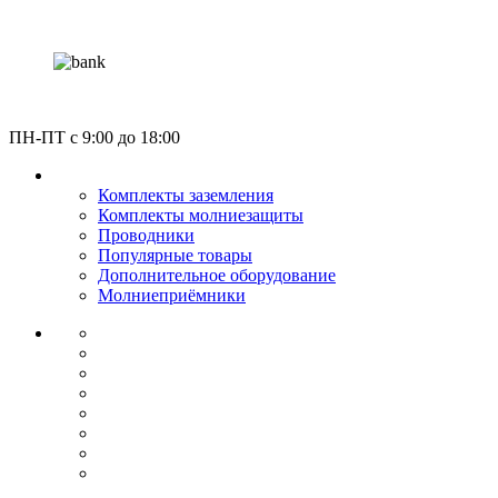
Россия, Москва, Газгольдерная улица 12с5
ПН-ПТ c 9:00 до 18:00
КАТАЛОГ
Комплекты заземления
Комплекты молниезащиты
Проводники
Популярные товары
Дополнительное оборудование
Молниеприёмники
О КОМПАНИИ
СЕРТИФИКАТЫ
НОРМАТИВЫ
НАШИ ПАРТНЕРЫ
НОВОСТИ
ОПЛАТА И ДОСТАВКА
УСЛУГИ МОНТАЖА
КОНТАКТЫ