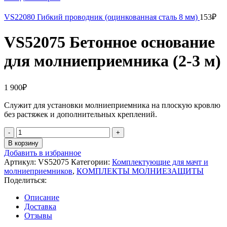
VS22080 Гибкий проводник (оцинкованная сталь 8 мм)
153
₽
VS52075 Бетонное основание
для молниеприемника (2-3 м)
1 900
₽
Служит для установки молниеприемника на плоскую кровлю
без растяжек и дополнительных креплений.
Количество
товара
В корзину
VS52075
Добавить в избранное
Бетонное
Артикул:
VS52075
Категории:
Комплектующие для мачт и
основание
молниеприемников
,
КОМПЛЕКТЫ МОЛНИЕЗАЩИТЫ
для
Поделиться:
молниеприемника
(2-
Описание
3
Доставка
м)
Отзывы