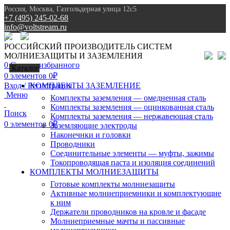
Россия, Москва, Газгольдерная улица 12с5
+7 (495) 245-02-68
info@voltstream.ru
8 (495) 245-02-68
РОССИЙСКИЙ ПРОИЗВОДИТЕЛЬ СИСТЕМ
МОЛНИЕЗАЩИТЫ И ЗАЗЕМЛЕНИЯ
0
Список избранного
Каталог
0
элементов
0
₽
Вход / Регистрация
КОМПЛЕКТЫ ЗАЗЕМЛЕНИЕ
Меню
Комплекты заземления — омедненная сталь
Комплекты заземления — оцинкованная сталь
Поиск
Комплекты заземления — нержавеющая сталь
0
элементов
0
₽
Заземляющие электроды
Наконечнки и головки
Проводники
Соединительные элементы — муфты, зажимы
Токопроводящая паста и изоляция соединений
КОМПЛЕКТЫ МОЛНИЕЗАЩИТЫ
Готовые комплекты молниезащиты
Активные молниеприемники и комплектующие
к ним
Держатели проводников на кровле и фасаде
Молниеприемные мачты и пассивные