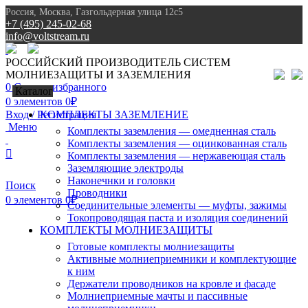
Россия, Москва, Газгольдерная улица 12с5
+7 (495) 245-02-68
info@voltstream.ru
8 (495) 245-02-68
РОССИЙСКИЙ ПРОИЗВОДИТЕЛЬ СИСТЕМ
МОЛНИЕЗАЩИТЫ И ЗАЗЕМЛЕНИЯ
0
Список избранного
Каталог
0
элементов
0
₽
Вход / Регистрация
КОМПЛЕКТЫ ЗАЗЕМЛЕНИЕ
Меню
Комплекты заземления — омедненная сталь
Комплекты заземления — оцинкованная сталь
Комплекты заземления — нержавеющая сталь
Заземляющие электроды
Наконечнки и головки
Поиск
Проводники
0
элементов
0
₽
Соединительные элементы — муфты, зажимы
Токопроводящая паста и изоляция соединений
КОМПЛЕКТЫ МОЛНИЕЗАЩИТЫ
Готовые комплекты молниезащиты
Активные молниеприемники и комплектующие
к ним
Держатели проводников на кровле и фасаде
Молниеприемные мачты и пассивные