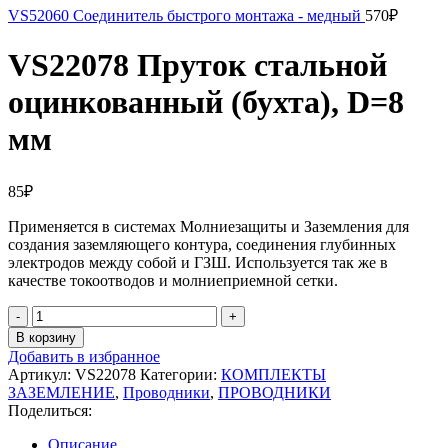
VS52060 Соединитель быстрого монтажа - медный
570
₽
VS22078 Пруток стальной
оцинкованный (бухта), D=8
мм
85
₽
Применяется в системах Молниезащиты и Заземления для
создания заземляющего контура, соединения глубинных
электродов между собой и ГЗШ. Используется так же в
качестве токоотводов и молниеприемной сетки.
Количество
товара
В корзину
VS22078
Добавить в избранное
Пруток
Артикул:
VS22078
Категории:
КОМПЛЕКТЫ
стальной
ЗАЗЕМЛЕНИЕ
,
Проводники
,
ПРОВОДНИКИ
оцинкованный
Поделиться:
(бухта),
D=8
Описание