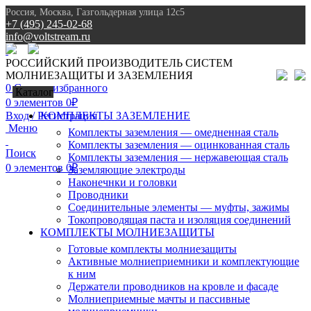
Россия, Москва, Газгольдерная улица 12с5
+7 (495) 245-02-68
info@voltstream.ru
8 (495) 245-02-68
РОССИЙСКИЙ ПРОИЗВОДИТЕЛЬ СИСТЕМ
МОЛНИЕЗАЩИТЫ И ЗАЗЕМЛЕНИЯ
0
Список избранного
Каталог
0
элементов
0
₽
Вход / Регистрация
КОМПЛЕКТЫ ЗАЗЕМЛЕНИЕ
Меню
Комплекты заземления — омедненная сталь
Комплекты заземления — оцинкованная сталь
Поиск
Комплекты заземления — нержавеющая сталь
0
элементов
0
₽
Заземляющие электроды
Наконечнки и головки
Проводники
Соединительные элементы — муфты, зажимы
Токопроводящая паста и изоляция соединений
КОМПЛЕКТЫ МОЛНИЕЗАЩИТЫ
Готовые комплекты молниезащиты
Активные молниеприемники и комплектующие
к ним
Держатели проводников на кровле и фасаде
Молниеприемные мачты и пассивные