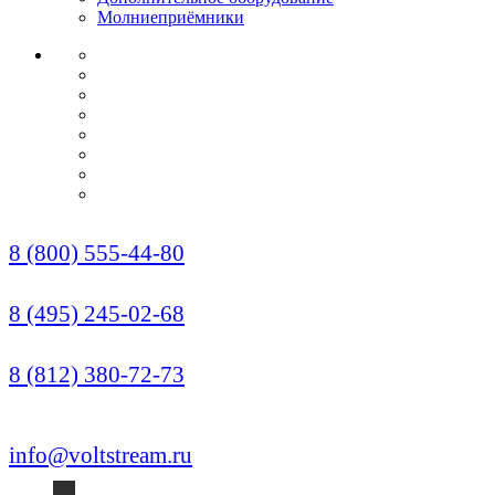
Молниеприёмники
О КОМПАНИИ
СЕРТИФИКАТЫ
НОРМАТИВЫ
НАШИ ПАРТНЕРЫ
НОВОСТИ
ОПЛАТА И ДОСТАВКА
УСЛУГИ МОНТАЖА
КОНТАКТЫ
Звонок по России бесплатный
8 (800) 555-44-80
Москва (Многоканальный)
8 (495) 245-02-68
Санкт-Петербург
8 (812) 380-72-73
info@voltstream.ru