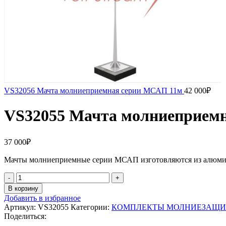
VS32056 Мачта молниеприемная серии МСАП 11м
42 000
₽
VS32055 Мачта молниеприем
37 000
₽
Мачты молниеприемные серии МСАП изготовляются из алюминия
Количество
товара
В корзину
VS32055
Добавить в избранное
Мачта
Артикул:
VS32055
Категории:
КОМПЛЕКТЫ МОЛНИЕЗАЩ
молниеприемная
Поделиться:
серии