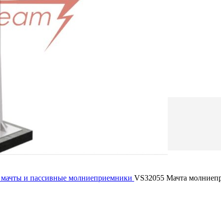
емники
ого и круглого проводника молниезащиты
емники
Главная
Каталог
Монтаж
О компании
Галерея
Контакты
мачты и пассивные молниеприемники
VS32055 Мачта молниеп