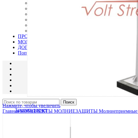
Молниеприемные мачты и пассивные молниепри
Дополнительное оборудование
Комплектующие для мачт и молниеприемников
Крепежи, соединители, зажимы, держатели плоск
Молниеприемные мачты и пассивные молниепри
Проводники (молниеотвод)
ПРОВОДНИКИ
МОЛНИЕПРИЕМНИКИ
ДОПОЛНИТЕЛЬНОЕ ОБОРУДОВАНИЕ
Популярные товары
Поиск
Нажмите, чтобы увеличить
Заказать расчет
Главная
КОМПЛЕКТЫ МОЛНИЕЗАЩИТЫ
Молниеприемные 