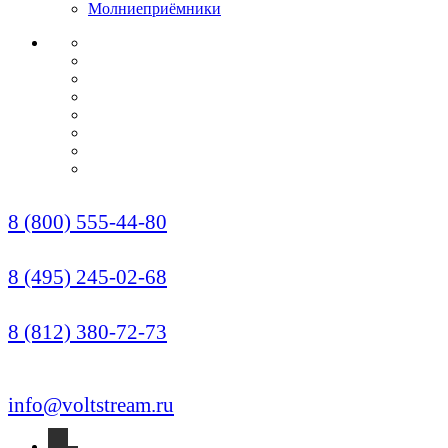
Молниеприёмники
О КОМПАНИИ
СЕРТИФИКАТЫ
НОРМАТИВЫ
НАШИ ПАРТНЕРЫ
НОВОСТИ
ОПЛАТА И ДОСТАВКА
УСЛУГИ МОНТАЖА
КОНТАКТЫ
Звонок по России бесплатный
8 (800) 555-44-80
Москва (Многоканальный)
8 (495) 245-02-68
Санкт-Петербург
8 (812) 380-72-73
info@voltstream.ru