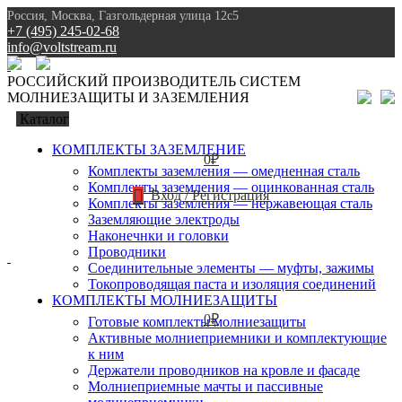
Россия, Москва, Газгольдерная улица 12с5
+7 (495) 245-02-68
info@voltstream.ru
8 (495) 245-02-68
РОССИЙСКИЙ ПРОИЗВОДИТЕЛЬ СИСТЕМ
МОЛНИЕЗАЩИТЫ И ЗАЗЕМЛЕНИЯ
Каталог
КОМПЛЕКТЫ ЗАЗЕМЛЕНИЕ
0
₽
Комплекты заземления — омедненная сталь
Комплекты заземления — оцинкованная сталь
Вход / Регистрация
Комплекты заземления — нержавеющая сталь
Заземляющие электроды
Наконечнки и головки
Проводники
Соединительные элементы — муфты, зажимы
Токопроводящая паста и изоляция соединений
КОМПЛЕКТЫ МОЛНИЕЗАЩИТЫ
0
₽
Готовые комплекты молниезащиты
Активные молниеприемники и комплектующие
к ним
Держатели проводников на кровле и фасаде
Молниеприемные мачты и пассивные