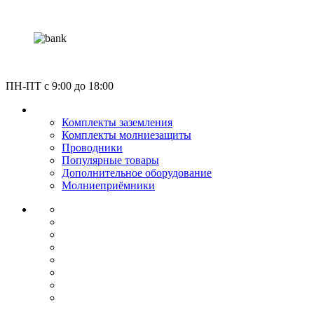
Россия, Москва, Газгольдерная улица 12с5
ПН-ПТ c 9:00 до 18:00
КАТАЛОГ
Комплекты заземления
Комплекты молниезащиты
Проводники
Популярные товары
Дополнительное оборудование
Молниеприёмники
О КОМПАНИИ
СЕРТИФИКАТЫ
НОРМАТИВЫ
НАШИ ПАРТНЕРЫ
НОВОСТИ
ОПЛАТА И ДОСТАВКА
УСЛУГИ МОНТАЖА
КОНТАКТЫ