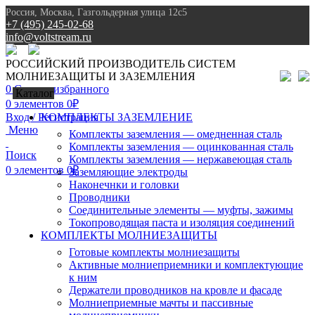
Россия, Москва, Газгольдерная улица 12с5
+7 (495) 245-02-68
info@voltstream.ru
8 (495) 245-02-68
РОССИЙСКИЙ ПРОИЗВОДИТЕЛЬ СИСТЕМ
МОЛНИЕЗАЩИТЫ И ЗАЗЕМЛЕНИЯ
0
Список избранного
Каталог
0
элементов
0
₽
Вход / Регистрация
КОМПЛЕКТЫ ЗАЗЕМЛЕНИЕ
Меню
Комплекты заземления — омедненная сталь
Комплекты заземления — оцинкованная сталь
Поиск
Комплекты заземления — нержавеющая сталь
0
элементов
0
₽
Заземляющие электроды
Наконечнки и головки
Проводники
Соединительные элементы — муфты, зажимы
Токопроводящая паста и изоляция соединений
КОМПЛЕКТЫ МОЛНИЕЗАЩИТЫ
Готовые комплекты молниезащиты
Активные молниеприемники и комплектующие
к ним
Держатели проводников на кровле и фасаде
Молниеприемные мачты и пассивные