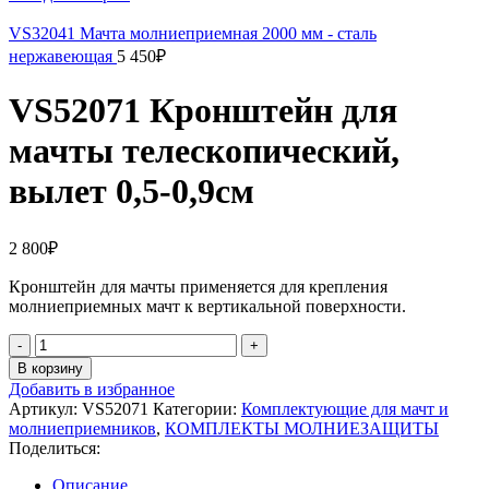
VS32041 Мачта молниеприемная 2000 мм - сталь
нержавеющая
5 450
₽
VS52071 Кронштейн для
мачты телескопический,
вылет 0,5-0,9см
2 800
₽
Кронштейн для мачты применяется для крепления
молниеприемных мачт к вертикальной поверхности.
Количество
товара
В корзину
VS52071
Добавить в избранное
Кронштейн
Артикул:
VS52071
Категории:
Комплектующие для мачт и
для
молниеприемников
,
КОМПЛЕКТЫ МОЛНИЕЗАЩИТЫ
мачты
Поделиться:
телескопический,
вылет
Описание