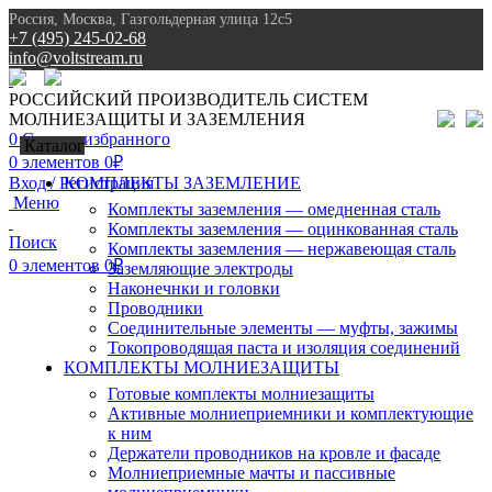
Россия, Москва, Газгольдерная улица 12с5
+7 (495) 245-02-68
info@voltstream.ru
8 (495) 245-02-68
РОССИЙСКИЙ ПРОИЗВОДИТЕЛЬ СИСТЕМ
МОЛНИЕЗАЩИТЫ И ЗАЗЕМЛЕНИЯ
0
Список избранного
Каталог
0
элементов
0
₽
Вход / Регистрация
КОМПЛЕКТЫ ЗАЗЕМЛЕНИЕ
Меню
Комплекты заземления — омедненная сталь
Комплекты заземления — оцинкованная сталь
Поиск
Комплекты заземления — нержавеющая сталь
0
элементов
0
₽
Заземляющие электроды
Наконечнки и головки
Проводники
Соединительные элементы — муфты, зажимы
Токопроводящая паста и изоляция соединений
КОМПЛЕКТЫ МОЛНИЕЗАЩИТЫ
Готовые комплекты молниезащиты
Активные молниеприемники и комплектующие
к ним
Держатели проводников на кровле и фасаде
Молниеприемные мачты и пассивные