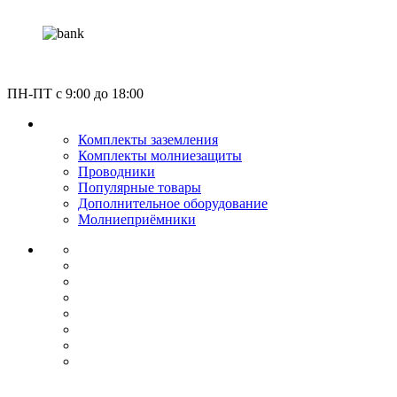
Россия, Москва, Газгольдерная улица 12с5
ПН-ПТ c 9:00 до 18:00
КАТАЛОГ
Комплекты заземления
Комплекты молниезащиты
Проводники
Популярные товары
Дополнительное оборудование
Молниеприёмники
О КОМПАНИИ
СЕРТИФИКАТЫ
НОРМАТИВЫ
НАШИ ПАРТНЕРЫ
НОВОСТИ
ОПЛАТА И ДОСТАВКА
УСЛУГИ МОНТАЖА
КОНТАКТЫ
Звонок по России бесплатный