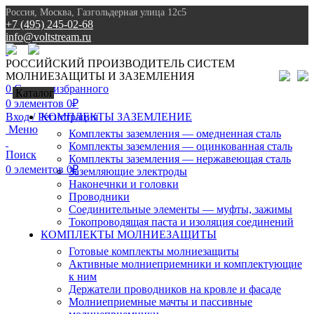
Россия, Москва, Газгольдерная улица 12с5
+7 (495) 245-02-68
info@voltstream.ru
8 (495) 245-02-68
РОССИЙСКИЙ ПРОИЗВОДИТЕЛЬ СИСТЕМ
МОЛНИЕЗАЩИТЫ И ЗАЗЕМЛЕНИЯ
0
Список избранного
Каталог
0
элементов
0
₽
Вход / Регистрация
КОМПЛЕКТЫ ЗАЗЕМЛЕНИЕ
Меню
Комплекты заземления — омедненная сталь
Комплекты заземления — оцинкованная сталь
Поиск
Комплекты заземления — нержавеющая сталь
0
элементов
0
₽
Заземляющие электроды
Наконечнки и головки
Проводники
Соединительные элементы — муфты, зажимы
Токопроводящая паста и изоляция соединений
КОМПЛЕКТЫ МОЛНИЕЗАЩИТЫ
Готовые комплекты молниезащиты
Активные молниеприемники и комплектующие
к ним
Держатели проводников на кровле и фасаде
Молниеприемные мачты и пассивные