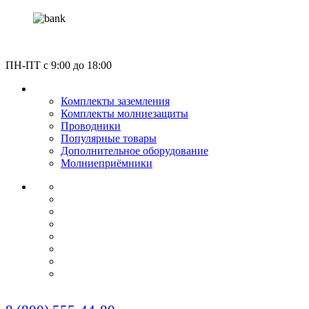
Россия, Москва, Газгольдерная улица 12с5
ПН-ПТ c 9:00 до 18:00
КАТАЛОГ
Комплекты заземления
Комплекты молниезащиты
Проводники
Популярные товары
Дополнительное оборудование
Молниеприёмники
О КОМПАНИИ
СЕРТИФИКАТЫ
НОРМАТИВЫ
НАШИ ПАРТНЕРЫ
НОВОСТИ
ОПЛАТА И ДОСТАВКА
УСЛУГИ МОНТАЖА
КОНТАКТЫ
Звонок по России бесплатный